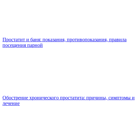
Простатит и баня: показания, противопоказания, правила
посещения парной
Обострение хронического простатита: причины, симптомы и
лечение