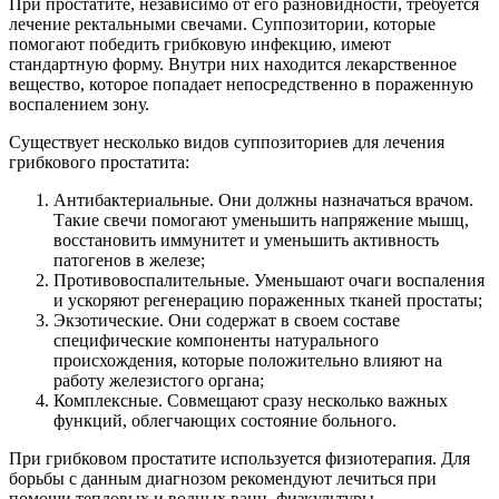
При простатите, независимо от его разновидности, требуется
лечение ректальными свечами. Суппозитории, которые
помогают победить грибковую инфекцию, имеют
стандартную форму. Внутри них находится лекарственное
вещество, которое попадает непосредственно в пораженную
воспалением зону.
Существует несколько видов суппозиториев для лечения
грибкового простатита:
Антибактериальные. Они должны назначаться врачом.
Такие свечи помогают уменьшить напряжение мышц,
восстановить иммунитет и уменьшить активность
патогенов в железе;
Противовоспалительные. Уменьшают очаги воспаления
и ускоряют регенерацию пораженных тканей простаты;
Экзотические. Они содержат в своем составе
специфические компоненты натурального
происхождения, которые положительно влияют на
работу железистого органа;
Комплексные. Совмещают сразу несколько важных
функций, облегчающих состояние больного.
При грибковом простатите используется физиотерапия. Для
борьбы с данным диагнозом рекомендуют лечиться при
помощи тепловых и водных ванн, физкультуры,