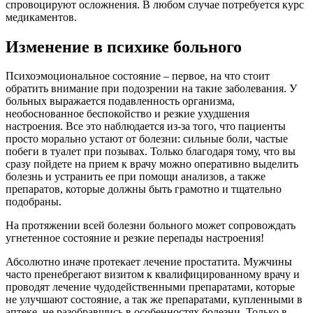
спровоцируют осложнения. В любом случае потребуется курс
медикаментов.
Изменение в психике больного
Психоэмоциональное состояние – первое, на что стоит
обратить внимание при подозрении на такие заболевания. У
больных выражается подавленность организма,
необоснованное беспокойство и резкие ухудшения
настроения. Все это наблюдается из-за того, что пациенты
просто морально устают от болезни: сильные боли, частые
побеги в туалет при позывах. Только благодаря тому, что вы
сразу пойдете на прием к врачу можно оперативно выделить
болезнь и устранить ее при помощи анализов, а также
препаратов, которые должны быть грамотно и тщательно
подобраны.
На протяжении всей болезни больного может сопровождать
угнетенное состояние и резкие перепады настроения!
Абсолютно иначе протекает лечение простатита. Мужчины
часто пренебрегают визитом к квалифицированному врачу и
проводят лечение чудодейственными препаратами, которые
не улучшают состояние, а так же препаратами, купленными в
аптеке, не разобравшись в особенностях болезни. Только в