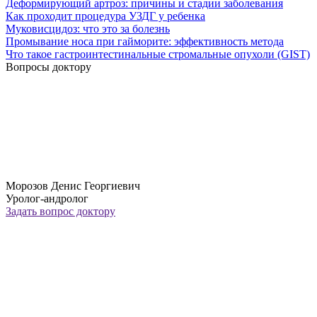
Деформирующий артроз: причины и стадии заболевания
Как проходит процедура УЗДГ у ребенка
Муковисцидоз: что это за болезнь
Промывание носа при гайморите: эффективность метода
Что такое гастроинтестинальные стромальные опухоли (GIST)
Вопросы доктору
Морозов Денис Георгиевич
Уролог-андролог
Задать вопрос доктору