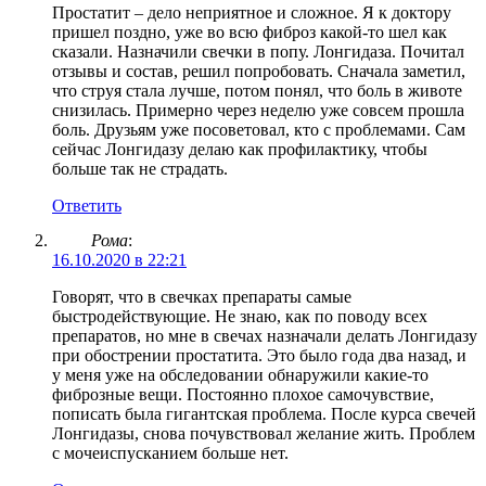
Простатит – дело неприятное и сложное. Я к доктору
пришел поздно, уже во всю фиброз какой-то шел как
сказали. Назначили свечки в попу. Лонгидаза. Почитал
отзывы и состав, решил попробовать. Сначала заметил,
что струя стала лучше, потом понял, что боль в животе
снизилась. Примерно через неделю уже совсем прошла
боль. Друзьям уже посоветовал, кто с проблемами. Сам
сейчас Лонгидазу делаю как профилактику, чтобы
больше так не страдать.
Ответить
Рома
:
16.10.2020 в 22:21
Говорят, что в свечках препараты самые
быстродействующие. Не знаю, как по поводу всех
препаратов, но мне в свечах назначали делать Лонгидазу
при обострении простатита. Это было года два назад, и
у меня уже на обследовании обнаружили какие-то
фиброзные вещи. Постоянно плохое самочувствие,
пописать была гигантская проблема. После курса свечей
Лонгидазы, снова почувствовал желание жить. Проблем
с мочеиспусканием больше нет.