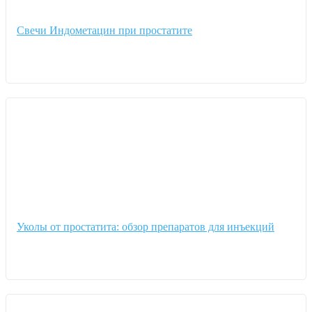
Свечи Индометацин при простатите
Уколы от простатита: обзор препаратов для инъекций