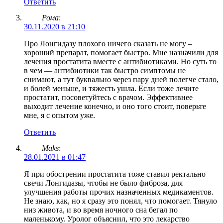
Ответить
Рома
:
30.11.2020 в 21:10
Про Лонгидазу плохого ничего сказать не могу –
хороший препарат, помогает быстро. Мне назначили для
лечения простатита вместе с антибиотиками. Но суть то
в чем — антибиотики так быстро симптомы не
снимают, а тут буквально через пару дней полегче стало,
и болей меньше, и тяжесть ушла. Если тоже лечите
простатит, посоветуйтесь с врачом. Эффективнее
выходит лечение конечно, и оно того стоит, поверьте
мне, я с опытом уже.
Ответить
Maks
:
28.01.2021 в 01:47
Я при обострении простатита тоже ставил ректально
свечи Лонгидазы, чтобы не было фиброза, для
улучшения работы прочих назначенных медикаментов.
Не знаю, как, но я сразу это понял, что помогает. Тянуло
низ живота, и во время ночного сна бегал по
маленькому. Уролог объяснил, что это лекарство