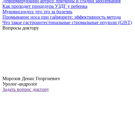
Деформирующий артроз: причины и стадии заболевания
Как проходит процедура УЗДГ у ребенка
Муковисцидоз: что это за болезнь
Промывание носа при гайморите: эффективность метода
Что такое гастроинтестинальные стромальные опухоли (GIST)
Вопросы доктору
Морозов Денис Георгиевич
Уролог-андролог
Задать вопрос доктору