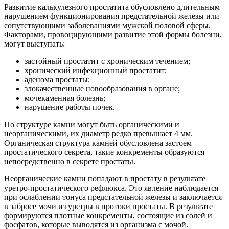
Развитие калькулезного простатита обусловлено длительным
нарушением функционирования предстательной железы или
сопутствующими заболеваниями мужской половой сферы.
Факторами, провоцирующими развитие этой формы болезни,
могут выступать:
застойный простатит с хроническим течением;
хронический инфекционный простатит;
аденома простаты;
злокачественные новообразования в органе;
мочекаменная болезнь;
нарушение работы почек.
По структуре камни могут быть органическими и
неорганическими, их диаметр редко превышает 4 мм.
Органическая структура камней обусловлена застоем
простатического секрета, такие конкременты образуются
непосредственно в секрете простаты.
Неорганические камни попадают в простату в результате
уретро-простатического рефлюкса. Это явление наблюдается
при ослаблении тонуса предстательной железы и заключается
в забросе мочи из уретры в протоки простаты. В результате
формируются плотные конкременты, состоящие из солей и
фосфатов, которые выводятся из организма с мочой.