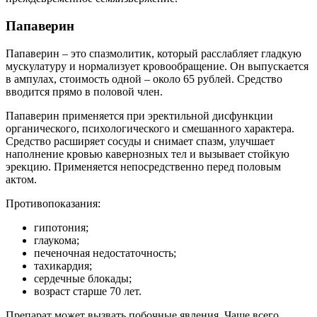
Папаверин
Папаверин – это спазмолитик, который расслабляет гладкую
мускулатуру и нормализует кровообращение. Он выпускается
в ампулах, стоимость одной – около 65 рублей. Средство
вводится прямо в половой член.
Папаверин применяется при эректильной дисфункции
органического, психологического и смешанного характера.
Средство расширяет сосуды и снимает спазм, улучшает
наполнение кровью кавернозных тел и вызывает стойкую
эрекцию. Применяется непосредственно перед половым
актом.
Противопоказания:
гипотония;
глаукома;
печеночная недостаточность;
тахикардия;
сердечные блокады;
возраст старше 70 лет.
Препарат может вызвать побочные явления. Чаще всего