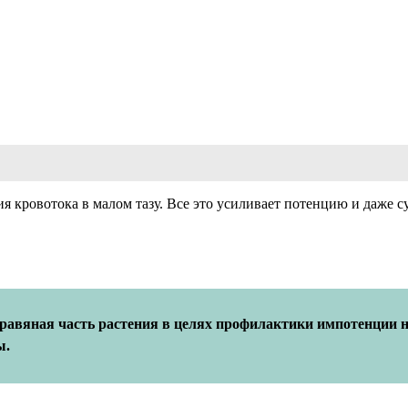
ия кровотока в малом тазу. Все это усиливает потенцию и даже
авяная часть растения в целях профилактики импотенции не 
ы.