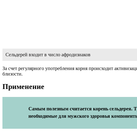
Сельдерей входит в число афродизиаков
За счет регулярного употребления корня происходит активизац
близости.
Применение
Самым полезным считается корень сельдерея. Тр
необходимые для мужского здоровья компонент