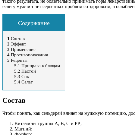
такого результата, не обязательно принимать горы лекарствен
если у мужчин нет серьезных проблем со здоровьем, а ослабле
Содержание
1
Состав
2
Эффект
3
Применение
4
Противопоказания
5
Рецепты
5.1
Приправа к блюдам
5.2
Настой
5.3
Сок
5.4
Салат
Состав
Чтобы понять, как сельдерей влияет на мужскую потенцию, дос
Витамины группы А, В, С и РР;
Магний;
Фосфор;