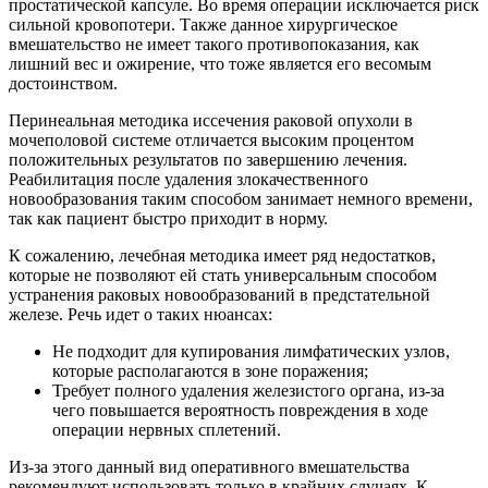
простатической капсуле. Во время операции исключается риск
сильной кровопотери. Также данное хирургическое
вмешательство не имеет такого противопоказания, как
лишний вес и ожирение, что тоже является его весомым
достоинством.
Перинеальная методика иссечения раковой опухоли в
мочеполовой системе отличается высоким процентом
положительных результатов по завершению лечения.
Реабилитация после удаления злокачественного
новообразования таким способом занимает немного времени,
так как пациент быстро приходит в норму.
К сожалению, лечебная методика имеет ряд недостатков,
которые не позволяют ей стать универсальным способом
устранения раковых новообразований в предстательной
железе. Речь идет о таких нюансах:
Не подходит для купирования лимфатических узлов,
которые располагаются в зоне поражения;
Требует полного удаления железистого органа, из-за
чего повышается вероятность повреждения в ходе
операции нервных сплетений.
Из-за этого данный вид оперативного вмешательства
рекомендуют использовать только в крайних случаях. К