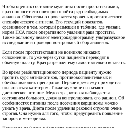
Чтобы оценить состояние мужчины после простатэктомии,
врач попросит его повторно пройти ряд необходимых
анализов. Обязательно проверяется уровень простатического
специфического антигена. Его текущий показатель
сравнивают в тем, который размещен в таблице, где указана
норма ПСА после оперативного удаления рака простаты.
Также больному делают электрокардиограмму, ультразвуковое
исследование и проводят контрольный сбор анализов.
Если после простатэктомии не возникло никаких
осложнений, то уже через сутки пациента переводят в
обычную палату. Врач разрешает ему самостоятельно вставать.
Во время реабилитационного периода пациенту нужно
пропить курс антибиотиков, противовоспалительных и
обезболивающих препаратов. Первое время ему приходится
пользоваться катетером. Также мужчине назначают
диетическое питание. Медсестра, которая наблюдает за
состоянием больного, должна контролировать его рацион. Об
особенностях питания после иссечения карциномы можно
узнать у врача. Диета после удаления раковой опухоли очень
строгая. Она нужна для того, чтобы предупредить появление
запоров и метеоризма.